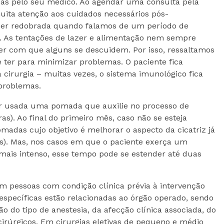
das pelo seu médico. Ao agendar uma consulta pela
muita atenção aos cuidados necessários pós-
ser redobrada quando falamos de um período de
 As tentações de lazer e alimentação nem sempre
 com que alguns se descuidem. Por isso, ressaltamos
 ter para minimizar problemas. O paciente fica
irurgia – muitas vezes, o sistema imunológico fica
 problemas.
er usada uma pomada que auxilie no processo de
ras). Ao final do primeiro mês, caso não se esteja
omadas cujo objetivo é melhorar o aspecto da cicatriz já
s). Mas, nos casos em que o paciente exerça um
 mais intenso, esse tempo pode se estender até duas
m pessoas com condição clínica prévia à intervenção
 específicas estão relacionadas ao órgão operado, sendo
 do tipo de anestesia, da afecção clínica associada, do
cirúrgicos. Em cirurgias eletivas de pequeno e médio