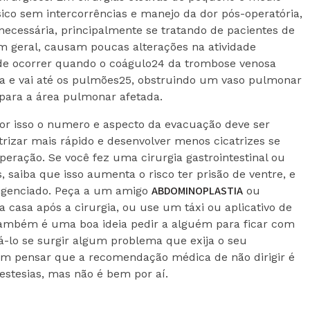
ico sem intercorrências e manejo da dor pós-operatória,
necessária, principalmente se tratando de pacientes de
em geral, causam poucas alterações na atividade
de ocorrer quando o coágulo24 da trombose venosa
ria e vai até os pulmões25, obstruindo um vaso pulmonar
 para a área pulmonar afetada.
 por isso o numero e aspecto da evacuação deve ser
trizar mais rápido e desenvolver menos cicatrizes se
uperação. Se você fez uma cirurgia gastrointestinal ou
, saiba que isso aumenta o risco ter prisão de ventre, e
ABDOMINOPLASTIA
igenciado. Peça a um amigo
ou
 casa após a cirurgia, ou use um táxi ou aplicativo de
também é uma boa ideia pedir a alguém para ficar com
á-lo se surgir algum problema que exija o seu
m pensar que a recomendação médica de não dirigir é
estesias, mas não é bem por aí.