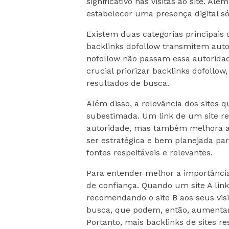
significativo nas visitas ao site. Al
estabelecer uma presença digital só
Existem duas categorias principais 
backlinks dofollow transmitem auto
nofollow não passam essa autoridad
crucial priorizar backlinks dofollow
resultados de busca.
Além disso, a relevância dos sites
subestimada. Um link de um site re
autoridade, mas também melhora a s
ser estratégica e bem planejada pa
fontes respeitáveis e relevantes.
Para entender melhor a importância 
de confiança. Quando um site A link
recomendando o site B aos seus visi
busca, que podem, então, aumentar a
Portanto, mais backlinks de sites r