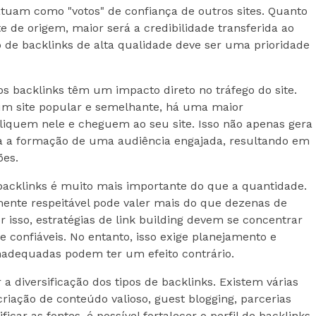
atuam como "votos" de confiança de outros sites. Quanto
ite de origem, maior será a credibilidade transferida ao
ão de backlinks de alta qualidade deve ser uma prioridade
s backlinks têm um impacto direto no tráfego do site.
m site popular e semelhante, há uma maior
cliquem nele e cheguem ao seu site. Isso não apenas gera
a a formação de uma audiência engajada, resultando em
ões.
 backlinks é muito mais importante do que a quantidade.
ente respeitável pode valer mais do que dezenas de
or isso, estratégias de link building devem se concentrar
e confiáveis. No entanto, isso exige planejamento e
inadequadas podem ter um efeito contrário.
a diversificação dos tipos de backlinks. Existem várias
riação de conteúdo valioso, guest blogging, parcerias
ficar as fontes, é possível fortalecer o perfil de backlinks,