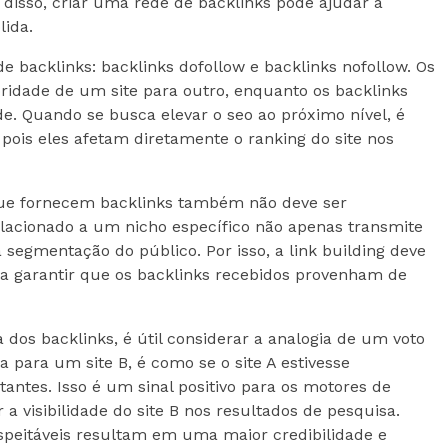
ém disso, criar uma rede de backlinks pode ajudar a
lida.
de backlinks: backlinks dofollow e backlinks nofollow. Os
ridade de um site para outro, enquanto os backlinks
e. Quando se busca elevar o seo ao próximo nível, é
, pois eles afetam diretamente o ranking do site nos
 que fornecem backlinks também não deve ser
lacionado a um nicho específico não apenas transmite
egmentação do público. Por isso, a link building deve
ra garantir que os backlinks recebidos provenham de
dos backlinks, é útil considerar a analogia de um voto
a para um site B, é como se o site A estivesse
tantes. Isso é um sinal positivo para os motores de
 visibilidade do site B nos resultados de pesquisa.
espeitáveis resultam em uma maior credibilidade e