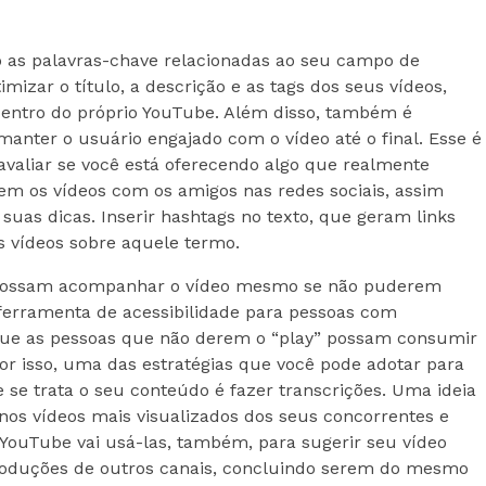
 as palavras-chave relacionadas ao seu campo de
mizar o título, a descrição e as tags dos seus vídeos,
 dentro do próprio YouTube. Além disso, também é
manter o usuário engajado com o vídeo até o final. Esse é
avaliar se você está oferecendo algo que realmente
rem os vídeos com os amigos nas redes sociais, assim
as dicas. Inserir hashtags no texto, que geram links
 vídeos sobre aquele termo.
 possam acompanhar o vídeo mesmo se não puderem
ferramenta de acessibilidade para pessoas com
m que as pessoas que não derem o “play” possam consumir
r isso, uma das estratégias que você pode adotar para
 se trata o seu conteúdo é fazer transcrições. Uma ideia
 nos vídeos mais visualizados dos seus concorrentes e
O YouTube vai usá-las, também, para sugerir seu vídeo
produções de outros canais, concluindo serem do mesmo