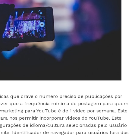
icas que crave o número preciso de publicações por
izer que a frequência mínima de postagem para quem
 marketing para YouTube é de 1 vídeo por semana. Este
 para nos permitir incorporar vídeos do YouTube. Este
igurações de idioma/cultura selecionadas pelo usuário
 site. Identificador de navegador para usuários fora dos