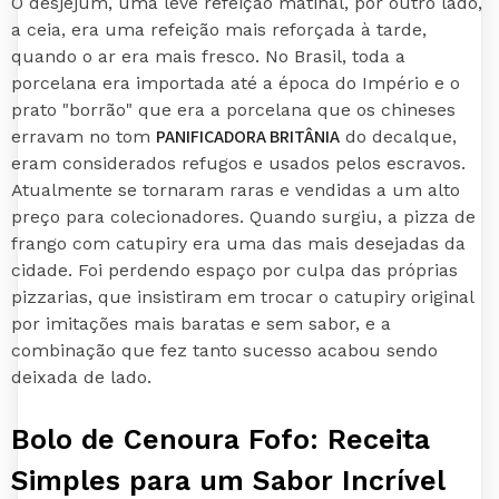
O desjejum, uma leve refeição matinal, por outro lado,
a ceia, era uma refeição mais reforçada à tarde,
quando o ar era mais fresco. No Brasil, toda a
porcelana era importada até a época do Império e o
prato "borrão" que era a porcelana que os chineses
PANIFICADORA BRITÂNIA
erravam no tom
do decalque,
eram considerados refugos e usados pelos escravos.
Atualmente se tornaram raras e vendidas a um alto
preço para colecionadores. Quando surgiu, a pizza de
frango com catupiry era uma das mais desejadas da
cidade. Foi perdendo espaço por culpa das próprias
pizzarias, que insistiram em trocar o catupiry original
por imitações mais baratas e sem sabor, e a
combinação que fez tanto sucesso acabou sendo
deixada de lado.
Bolo de Cenoura Fofo: Receita
Simples para um Sabor Incrível