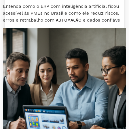
Entenda como o ERP com inteligência artificial ficou
acessível às PMEs no Brasil e como ele reduz riscos,
AUTOMAÇÃO
erros e retrabalho com
e dados confiáve