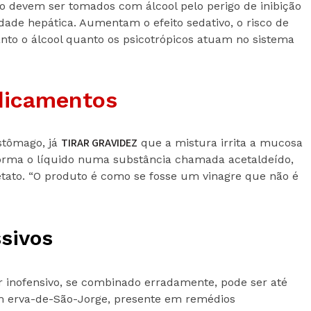
o devem ser tomados com álcool pelo perigo de inibição
idade hepática. Aumentam o efeito sedativo, o risco de
Tanto o álcool quanto os psicotrópicos atuam no sistema
dicamentos
TIRAR GRAVIDEZ
stômago, já
que a mistura irrita a mucosa
forma o líquido numa substância chamada acetaldeído,
etato. “O produto é como se fosse um vinagre que não é
ssivos
inofensivo, se combinado erradamente, pode ser até
om erva-de-São-Jorge, presente em remédios