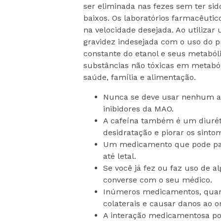
ser eliminada nas fezes sem ter sid
baixos. Os laboratórios farmacêut
na velocidade desejada. Ao utilizar
gravidez indesejada com o uso do p
constante do etanol e seus metab
substâncias não tóxicas em metaból
saúde, família e alimentação.
Nunca se deve usar nenhum an
inibidores da MAO.
A cafeína também é um diuréti
desidratação e piorar os sinto
Um medicamento que pode pare
até letal.
Se você já fez ou faz uso de 
converse com o seu médico.
Inúmeros medicamentos, quand
colaterais e causar danos ao 
A interação medicamentosa pod