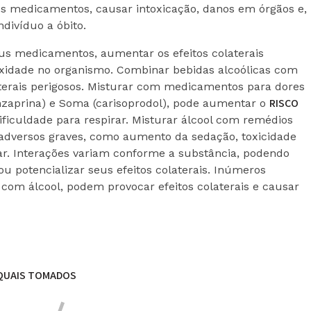
dos medicamentos, causar intoxicação, danos em órgãos e,
ndivíduo a óbito.
eus medicamentos, aumentar os efeitos colaterais
xidade no organismo. Combinar bebidas alcoólicas com
aterais perigosos. Misturar com medicamentos para dores
RISCO
nzaprina) e Soma (carisoprodol), pode aumentar o
ificuldade para respirar. Misturar álcool com remédios
 adversos graves, como aumento da sedação, toxicidade
ar. Interações variam conforme a substância, podendo
u potencializar seus efeitos colaterais. Inúmeros
om álcool, podem provocar efeitos colaterais e causar
QUAIS
TOMADOS