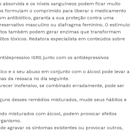
o absorvida e os níveis sanguíneos podem ficar muito
icos formulam o comprimido para liberar o medicamento
 um antibiótico, garanta a sua proteção contra uma
reservativo masculino ou diafragma feminino. O estímulo
ólitos também podem gerar enzimas que transformam
itos tóxicos. Redatora especialista em conteúdos sobre
tidepressivo ISRS junto com os antidepressivos
co e o seu abuso em conjunto com o álcool pode levar a
mas da ressaca no dia seguinte.
cer inofensivo, se combinado erradamente, pode ser
alguns desses remédios misturados, mude seus hábitos e
o misturados com álcool, podem provocar efeitos
organismo.
e agravar os sintomas existentes ou provocar outros,