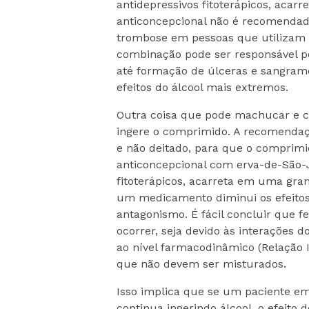
antidepressivos fitoterápicos, acarr
anticoncepcional não é recomenda
trombose em pessoas que utilizam 
combinação pode ser responsável po
até formação de úlceras e sangram
efeitos do álcool mais extremos.
Outra coisa que pode machucar e ca
ingere o comprimido. A recomendaç
e não deitado, para que o comprim
anticoncepcional com erva-de-São-
fitoterápicos, acarreta em uma gra
um medicamento diminui os efeitos 
antagonismo. É fácil concluir que
ocorrer, seja devido às interações 
ao nível farmacodinâmico (Relação 
que não devem ser misturados.
Isso implica que se um paciente em
continua ingerindo álcool, o efeito