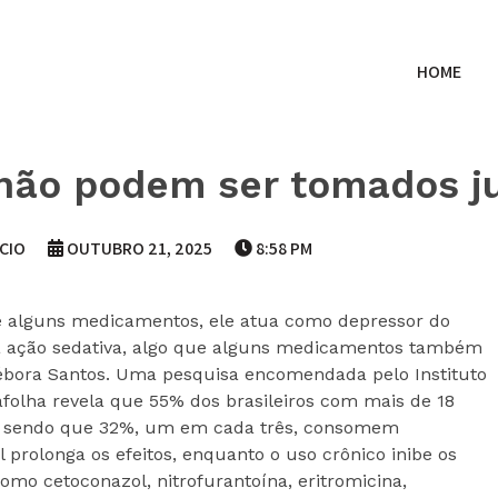
HOME
não podem ser tomados j
CIO
OUTUBRO 21, 2025
8:58 PM
 de alguns medicamentos, ele atua como depressor do
a ação sedativa, algo que alguns medicamentos também
Débora Santos. Uma pesquisa encomendada pelo Instituto
tafolha revela que 55% dos brasileiros com mais de 18
, sendo que 32%, um em cada três, consomem
prolonga os efeitos, enquanto o uso crônico inibe os
 como cetoconazol, nitrofurantoína, eritromicina,