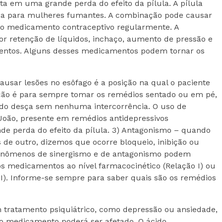
eta em uma grande perda do efeito da pílula. A pílula
da para mulheres fumantes. A combinação pode causar
o medicamento contraceptivo regularmente. A
r retenção de líquidos, inchaço, aumento de pressão e
entos. Alguns desses medicamentos podem tornar os
usar lesões no esôfago é a posição na qual o paciente
ão é para sempre tomar os remédios sentado ou em pé,
ido desça sem nenhuma intercorrência. O uso de
João, presente em remédios antidepressivos
nde perda do efeito da pílula. 3) Antagonismo – quando
de outro, dizemos que ocorre bloqueio, inibição ou
 fenômenos de sinergismo e de antagonismo podem
dos medicamentos ao nível farmacocinético (Relação I) ou
II). Informe-se sempre para saber quais são os remédios
 tratamento psiquiátrico, como depressão ou ansiedade,
 do medicamento poderá ser afetado. O ácido