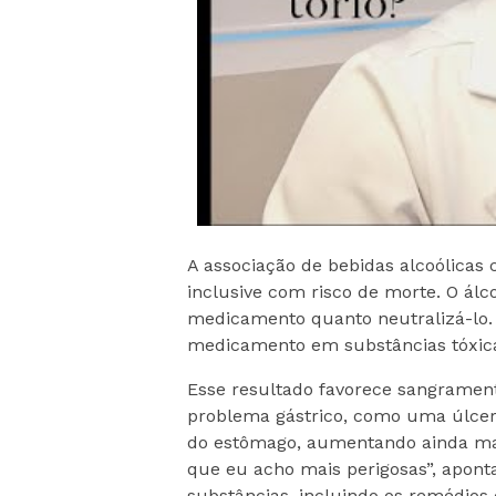
A associação de bebidas alcoólicas 
inclusive com risco de morte. O álc
medicamento quanto neutralizá-lo
medicamento em substâncias tóxica
Esse resultado favorece sangrament
problema gástrico, como uma úlcera
do estômago, aumentando ainda mai
que eu acho mais perigosas”, apon
substâncias, incluindo os remédios